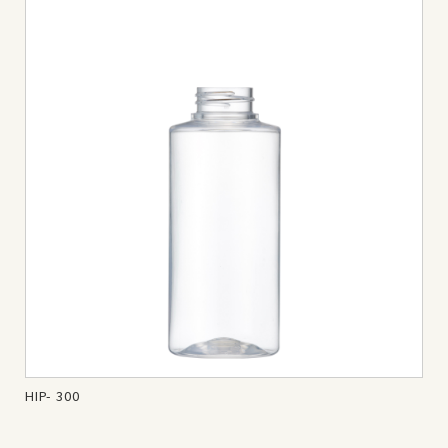
HIP- 300
HIP