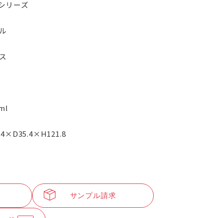
Dシリーズ
ル
ス
ml
.4×D35.4×H121.8
サンプル請求