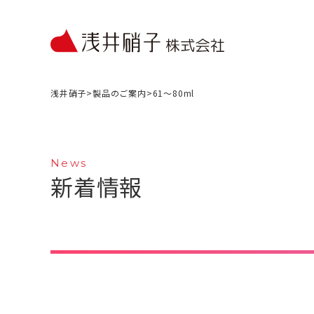
浅井硝子
>
製品のご案内
>
61〜80ml
News
新着情報