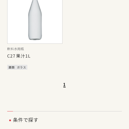
飲料水用瓶
C27 果汁1L
酒類
ガラス
1
条件で探す