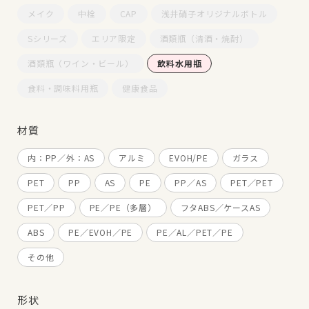
メイク
中栓
CAP
浅井硝子オリジナルボトル
Sシリーズ
エリア限定
酒類瓶（清酒・焼酎）
酒類瓶（ワイン・ビール）
飲料水用瓶
食料・調味料用瓶
健康食品
材質
内：PP／外：AS
アルミ
EVOH/PE
ガラス
PET
PP
AS
PE
PP／AS
PET／PET
PET／PP
PE／PE（多層）
フタABS／ケースAS
ABS
PE／EVOH／PE
PE／AL／PET／PE
その他
形状