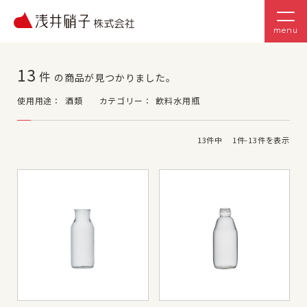
menu
13
件
の商品が見つかりました。
使用用途：
酒類
カテゴリー：
飲料水用瓶
13
件中
1
件-
13
件を表示