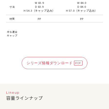
W 83.9
W 84.0
D 83.9
D 84.0
寸法
H 54.3（キャップ込み）
H 57.0（キャップ込み）
PP
PP
材質
主な適合
キャップ
シリーズ情報ダウンロード
Lineup
容量ラインナップ