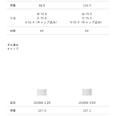
88.8
110.5
容量
W 75.8
W 75.0
D 75.8
D 75.0
寸法
H 52.4（キャップ込み）
H 53.0（キャップ込み）
PP
PP
材質
主な適合
キャップ
JUAN-120
JUAN-150
品名
127.4
157.2
容量