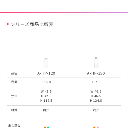
シリーズ商品比較表
A-TIP-120
A-TIP-150
品名
136.0
167.8
容量
W 42.5
W 46.5
D 42.5
D 46.5
寸法
H 119.5
H 124.8
PET
PET
材質
主な適合