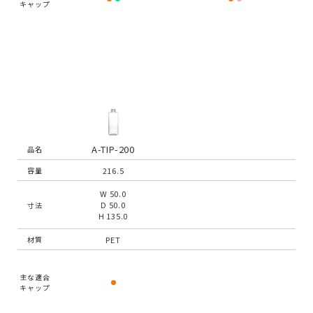
キャップ
A-TIP-200
品名
216.5
容量
W 50.0
D 50.0
寸法
H 135.0
PET
材質
主な適合
キャップ