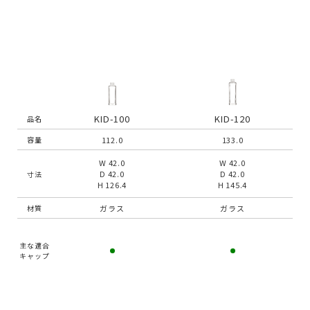
KID-100
KID-120
品名
112.0
133.0
容量
W 42.0
W 42.0
D 42.0
D 42.0
寸法
H 126.4
H 145.4
ガラス
ガラス
材質
主な適合
キャップ