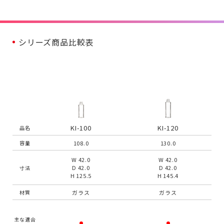
シリーズ商品比較表
KI-100
KI-120
品名
108.0
130.0
容量
W 42.0
W 42.0
D 42.0
D 42.0
寸法
H 125.5
H 145.4
ガラス
ガラス
材質
主な適合