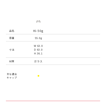
KI-50g
品名
55.0g
容量
W 63.0
D 63.0
寸法
H 36.1
ガラス
材質
主な適合
キャップ