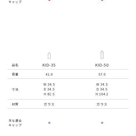
キャップ
KID-35
KID-50
品名
41.0
57.0
容量
W 34.5
W 34.5
D 34.5
D 34.5
寸法
H 81.5
H 104.2
ガラス
ガラス
材質
主な適合
キャップ