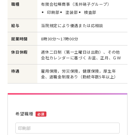
職種
有限会社暉商事（浅井硝子グループ）
印刷部
塗装部
検査部
給与
当院規定により優遇または応相談
就業時間
8時30分〜17時00分
休日休暇
週休二日制（第一土曜日は出勤）、その他
会社カレンダーに基づく お盆、正月、ＧＷ
待遇
雇用保険，労災保険，健康保険，厚生年
金、退職金制度あり（勤続年数5年以上）
希望職種
必須