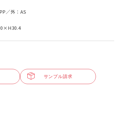
PP／外：AS
.0×H30.4
サンプル請求