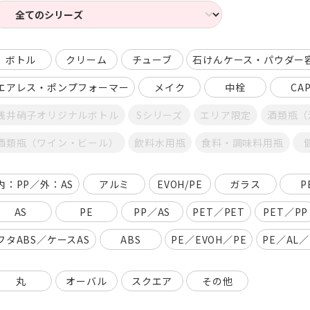
ボトル
クリーム
チューブ
石けんケース・パウダー
エアレス・ポンプフォーマー
メイク
中栓
CA
浅井硝子オリジナルボトル
Sシリーズ
エリア限定
酒類瓶（
酒類瓶（ワイン・ビール）
飲料水用瓶
食料・調味料用瓶
内：PP／外：AS
アルミ
EVOH/PE
ガラス
P
AS
PE
PP／AS
PET／PET
PET／PP
フタABS／ケースAS
ABS
PE／EVOH／PE
PE／AL／
丸
オーバル
スクエア
その他