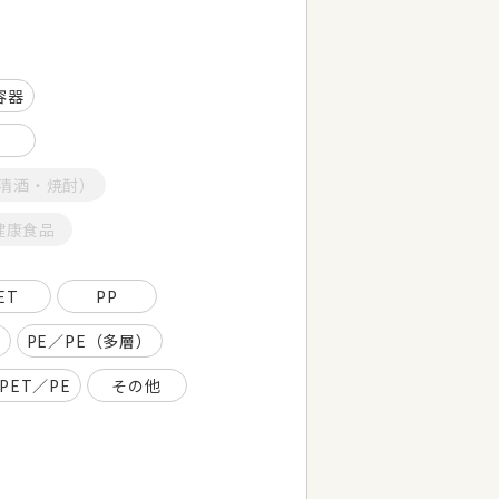
容器
P
清酒・焼酎）
健康食品
ET
PP
PE／PE（多層）
PET／PE
その他