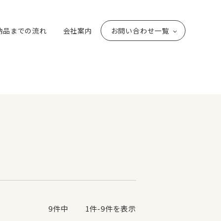
納品までの流れ
会社案内
お問い合わせ一覧
9
件中
1
件-
9
件を表示